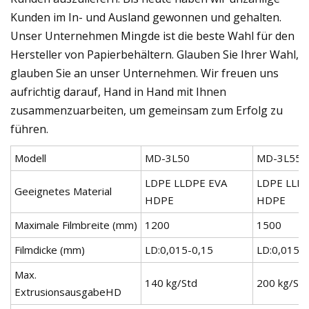
Kunden im In- und Ausland gewonnen und gehalten.
Unser Unternehmen Mingde ist die beste Wahl für den
Hersteller von Papierbehältern. Glauben Sie Ihrer Wahl,
glauben Sie an unser Unternehmen. Wir freuen uns
aufrichtig darauf, Hand in Hand mit Ihnen
zusammenzuarbeiten, um gemeinsam zum Erfolg zu
führen.
Modell
MD-3L50
MD-3L55
LDPE LLDPE EVA
LDPE LLD
Geeignetes Material
HDPE
HDPE
Maximale Filmbreite (mm)
1200
1500
Filmdicke (mm)
LD:0,015-0,15
LD:0,015-
Max.
140 kg/Std
200 kg/Std
ExtrusionsausgabeHD