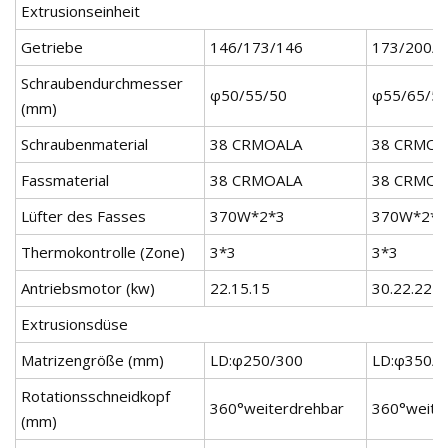
Extrusionseinheit
Getriebe
146/173/146
173/200/
Schraubendurchmesser
φ50/55/50
φ55/65/5
(mm)
Schraubenmaterial
38 CRMOALA
38 CRMOA
Fassmaterial
38 CRMOALA
38 CRMOA
Lüfter des Fasses
370W*2*3
370W*2*3
Thermokontrolle (Zone)
3*3
3*3
Antriebsmotor (kw)
22.15.15
30.22.22
Extrusionsdüse
Matrizengröße (mm)
LD:φ250/300
LD:φ350/
Rotationsschneidkopf
360°weiterdrehbar
360°weite
(mm)