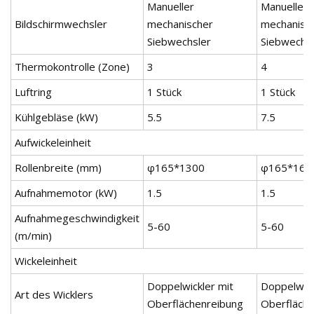
Manueller
Manueller
Bildschirmwechsler
mechanischer
mechanisc
Siebwechsler
Siebwechsl
Thermokontrolle (Zone)
3
4
Luftring
1 Stück
1 Stück
Kühlgebläse (kW)
5.5
7.5
Aufwickeleinheit
Rollenbreite (mm)
φ165*1300
φ165*160
Aufnahmemotor (kW)
1.5
1.5
Aufnahmegeschwindigkeit
5-60
5-60
(m/min)
Wickeleinheit
Doppelwickler mit
Doppelwick
Art des Wicklers
Oberflächenreibung
Oberfläch