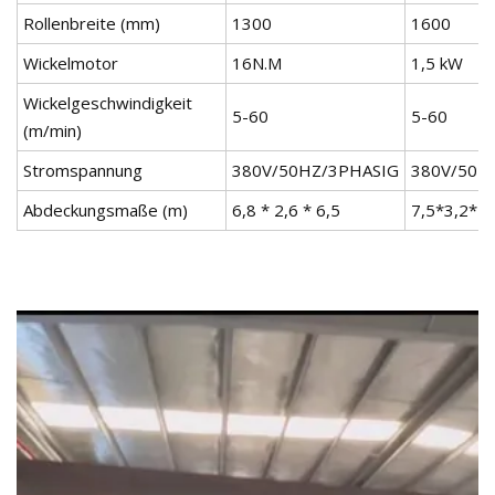
Rollenbreite (mm)
1300
1600
Wickelmotor
16N.M
1,5 kW
Wickelgeschwindigkeit
5-60
5-60
(m/min)
Stromspannung
380V/50HZ/3PHASIG
380V/50H
Abdeckungsmaße (m)
6,8 * 2,6 * 6,5
7,5*3,2*7,