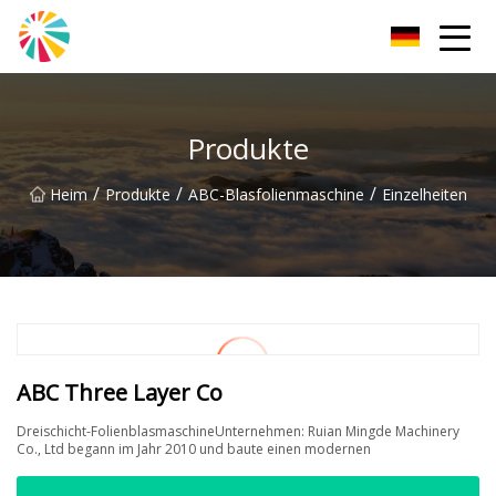
Wuhan Blown Film Machine Inc.
Produkte
/
/
/
Heim
Produkte
ABC-Blasfolienmaschine
Einzelheiten
ABC Three Layer Co
Dreischicht-FolienblasmaschineUnternehmen: Ruian Mingde Machinery
Co., Ltd begann im Jahr 2010 und baute einen modernen